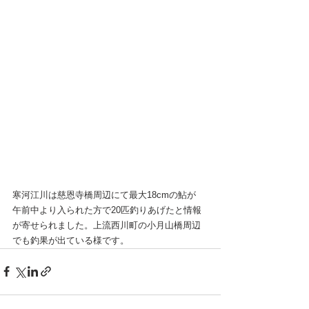
寒河江川は慈恩寺橋周辺にて最大18cmの鮎が
午前中より入られた方で20匹釣りあげたと情報
が寄せられました。上流西川町の小月山橋周辺
でも釣果が出ている様です。