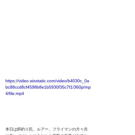
https://video.wixstatic.com/video/b4030c_0a
bc88ccd8cf4598b8e1b5930f35c7f1/360p/mp
4/file.mp4
本日は餌釣り氏、ルアー、フライマンの方々共