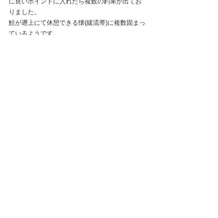
に良いポイントに入れたら複数の釣果が出てお
りました。
鮭が遡上にて休憩できる懐(緩流帯)に複数固まっ
ているようです。
すべて表示
最新記事