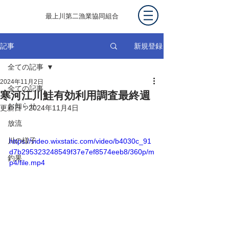
最上川第二漁業協同組合
新規登録
記事
全ての記事
2024年11月2日
全ての記事
寒河江川鮭有効利用調査最終週
お知らせ
更新日：
2024年11月4日
放流
川の様子
https://video.wixstatic.com/video/b4030c_91
d7b295323248549f37e7ef8574eeb8/360p/m
釣果
p4/file.mp4