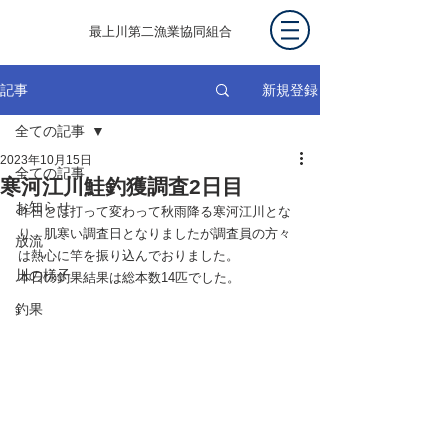
最上川第二漁業協同組合
新規登録
記事
全ての記事
2023年10月15日
全ての記事
寒河江川鮭釣獲調査2日目
お知らせ
昨日とは打って変わって秋雨降る寒河江川とな
り、肌寒い調査日となりましたが調査員の方々
放流
は熱心に竿を振り込んでおりました。
川の様子
本日の釣果結果は総本数14匹でした。
釣果