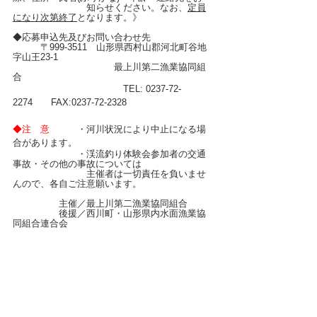
　　　　　　　　知らせください。なお、
定員
になり次第終了
となります。》
◆応募申込先及びお問い合わせ先
　　　〒999-3511　山形県西村山郡河北町谷地
字山王23-1
　　　　　　　　　　　最上川第二漁業協同組
合　　 
　　　　　　　　　　　　TEL: 0237-72-
2274　　FAX:0237-72-2328
◆注　意　　　
・河川状況により中止になる場
合があります。
　　　　　　　・渓流釣り体験会参加者の交通
事故・その他の事故については
　　　　　　　　主催者は一切責任を負いませ
んので、各自ご注意願います。
　　　　　主催／最上川第二漁業協同組合
　　　　　後援／西川町・山形県内水面漁業協
同組合連合会