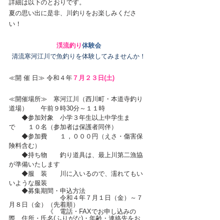
詳細は以下のとおりです。
夏の思い出に是非、川釣りをお楽しみくださ
い！
渓流釣り
体験会
清流寒河江川で魚釣りを体験してみませんか！
≪開 催 日≫ 令和４年
７月２３日(土)　
≪開催場所≫　寒河江川（西川町・本道寺釣り
道場）　　午前９時30分～１１時
　　◆参加対象　小学３年生以上中学生ま
で　　１０名（参加者は保護者同伴）
　　◆参加費　　１，０００円（えさ・傷害保
険料含む）
　　◆持ち物　　釣り道具は、最上川第二漁協
が準備いたします
　　◆服　装　　川に入いるので、濡れてもい
いような服装
　　◆募集期間・申込方法　　
　　　　　　　　令和４年７月１日（金）～７
月８日（金）（先着順）　
　　　　　　《　電話・FAXでお申し込みの
際、住所・氏名(ふりがな)・年齢・連絡先をお