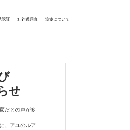
承認証
鮭釣獲調査
漁協について
定及び
らせ
変だとの声が多
に、アユのルア