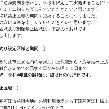
に遊漁規則を改正し、区域を限定して実施することにい
方にアユ釣りを楽しんでいただきたいと思います。
網類禁止区域の期間を短縮することになりました。
の方に遊漁を楽しんでいただきたいと思います。
区域及び網類禁止区域は、下記のとおりです。
し上げます。
釣り設定区域と期間
　】
寒河江市三泉地内の寒河江川上流端から下流溝延橋上流
組合が定めて公示する日から10月３１日まで
※　令和4年度の開始は、認可日の8月5日です。
止区域
　】
寒河江市慈恩寺地内の昭和堰堰堤から下流寒河江川橋上
毎年7月１日から9月1日正午まで