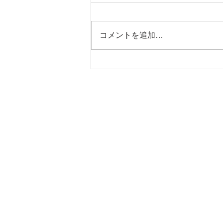
コメントを追加…
渓流釣り体験教室が行われま
した。