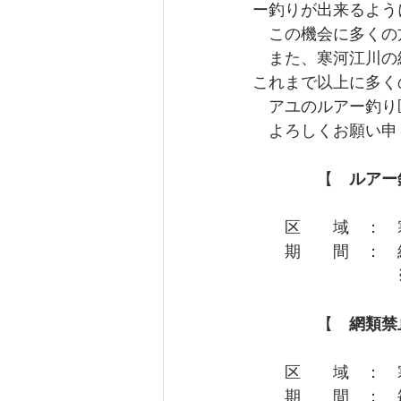
ー釣りが出来るよう
　この機会に多くの
　また、寒河江川の
これまで以上に多く
　アユのルアー釣り
　よろしくお願い申
　　　　【　
ルアー
　　区　　域　：　
　　期　　間　：　
　　　　　　　　　
　　　　【
　網類禁
　　区　　域　：　
　　期　　間　：　