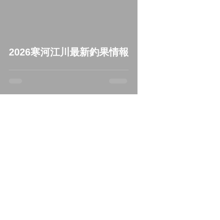
2026寒河江川最新釣果情報
2025年10月9日
寒河江川鮭有効利用釣獲調査中
止のお知らせ